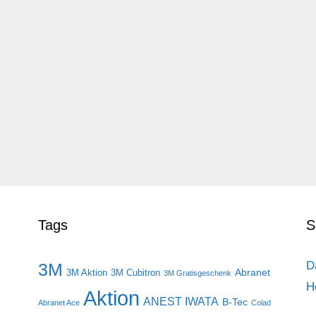
Tags
S
D
3M
Abranet
3M Aktion
3M Cubitron
3M Gratisgeschenk
H
Aktion
ANEST IWATA
B-Tec
Abranet Ace
Colad