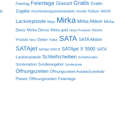
Gratis
Feiertage
Glasurit
Gratis-
Feiertag
on
Zugabe
Iridium
Hochleistungslackierpistole
Hookit
IWATA
Mirka
Lackierpistole
Mirka Aktion
Mirka
Mipa
Deos
Mirka Deros
Mirka gold
Neues
Neue Produkte
SATA
SATA Aktion
Oetter
Produkt
New
Politur
SATAjet
SATAjet X 5500
SATA
SATAjet 5000 B
Schleifscheiben
Lackierpistole
Schleifstreifen
Sonderangebot
Sonderaktion
Sonderpreis
Öffnungszeiten
Öffnungszeiten Autolackzentrale
Öffnungszeiten Feiertage
Planert