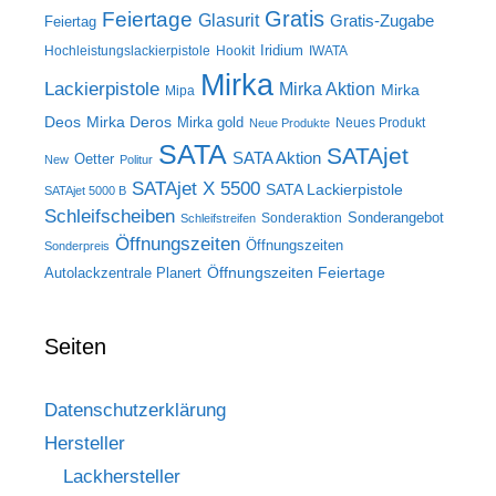
Gratis
Feiertage
Glasurit
Gratis-Zugabe
Feiertag
Iridium
Hochleistungslackierpistole
Hookit
IWATA
Mirka
Lackierpistole
Mirka Aktion
Mirka
Mipa
Deos
Mirka Deros
Mirka gold
Neues Produkt
Neue Produkte
SATA
SATAjet
SATA Aktion
Oetter
New
Politur
SATAjet X 5500
SATA Lackierpistole
SATAjet 5000 B
Schleifscheiben
Sonderangebot
Sonderaktion
Schleifstreifen
Öffnungszeiten
Öffnungszeiten
Sonderpreis
Öffnungszeiten Feiertage
Autolackzentrale Planert
Seiten
Datenschutzerklärung
Hersteller
Lackhersteller