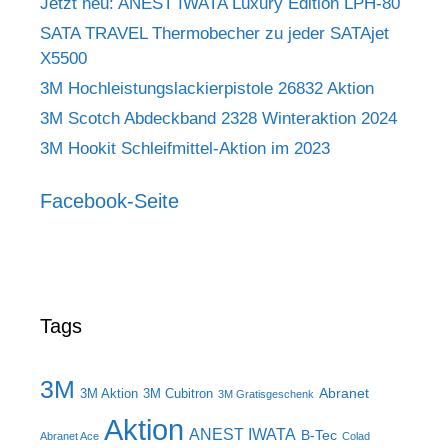
Jetzt neu: ANEST IWATA Luxury Edition LPH-80
SATA TRAVEL Thermobecher zu jeder SATAjet
X5500
3M Hochleistungslackierpistole 26832 Aktion
3M Scotch Abdeckband 2328 Winteraktion 2024
3M Hookit Schleifmittel-Aktion im 2023
Facebook-Seite
Tags
3M
Abranet
3M Aktion
3M Cubitron
3M Gratisgeschenk
Aktion
ANEST IWATA
B-Tec
Abranet Ace
Colad