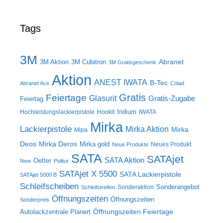
Tags
3M
Abranet
3M Aktion
3M Cubitron
3M Gratisgeschenk
Aktion
ANEST IWATA
B-Tec
Abranet Ace
Colad
Gratis
Feiertage
Glasurit
Gratis-Zugabe
Feiertag
Iridium
Hochleistungslackierpistole
Hookit
IWATA
Mirka
Lackierpistole
Mirka Aktion
Mirka
Mipa
Deos
Mirka Deros
Mirka gold
Neues Produkt
Neue Produkte
SATA
SATAjet
SATA Aktion
Oetter
New
Politur
SATAjet X 5500
SATA Lackierpistole
SATAjet 5000 B
Schleifscheiben
Sonderangebot
Sonderaktion
Schleifstreifen
Öffnungszeiten
Öffnungszeiten
Sonderpreis
Öffnungszeiten Feiertage
Autolackzentrale Planert