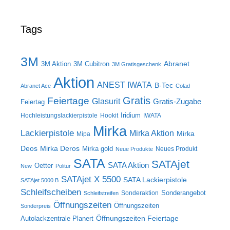
Tags
3M
Abranet
3M Aktion
3M Cubitron
3M Gratisgeschenk
Aktion
ANEST IWATA
B-Tec
Abranet Ace
Colad
Gratis
Feiertage
Glasurit
Gratis-Zugabe
Feiertag
Iridium
Hochleistungslackierpistole
Hookit
IWATA
Mirka
Lackierpistole
Mirka Aktion
Mirka
Mipa
Deos
Mirka Deros
Mirka gold
Neues Produkt
Neue Produkte
SATA
SATAjet
SATA Aktion
Oetter
New
Politur
SATAjet X 5500
SATA Lackierpistole
SATAjet 5000 B
Schleifscheiben
Sonderangebot
Sonderaktion
Schleifstreifen
Öffnungszeiten
Öffnungszeiten
Sonderpreis
Öffnungszeiten Feiertage
Autolackzentrale Planert