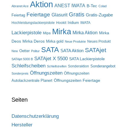
Aktion
ANEST IWATA
B-Tec
Abranet Ace
Colad
Gratis
Feiertage
Glasurit
Gratis-Zugabe
Feiertag
Iridium
Hochleistungslackierpistole
Hookit
IWATA
Mirka
Lackierpistole
Mirka Aktion
Mirka
Mipa
Deos
Mirka Deros
Mirka gold
Neues Produkt
Neue Produkte
SATA
SATAjet
SATA Aktion
Oetter
New
Politur
SATAjet X 5500
SATA Lackierpistole
SATAjet 5000 B
Schleifscheiben
Sonderangebot
Sonderaktion
Schleifstreifen
Öffnungszeiten
Öffnungszeiten
Sonderpreis
Öffnungszeiten Feiertage
Autolackzentrale Planert
Seiten
Datenschutzerklärung
Hersteller