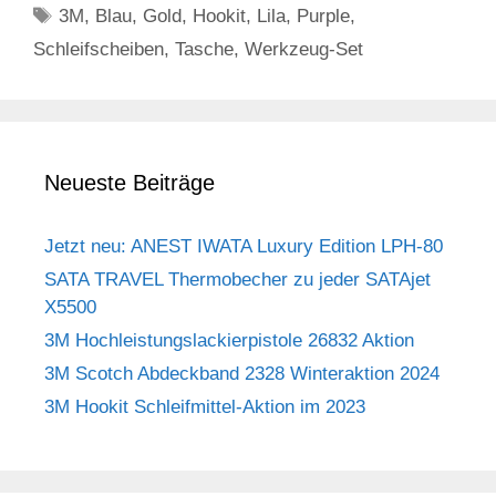
Schlagwörter
3M
,
Blau
,
Gold
,
Hookit
,
Lila
,
Purple
,
Schleifscheiben
,
Tasche
,
Werkzeug-Set
Neueste Beiträge
Jetzt neu: ANEST IWATA Luxury Edition LPH-80
SATA TRAVEL Thermobecher zu jeder SATAjet
X5500
3M Hochleistungslackierpistole 26832 Aktion
3M Scotch Abdeckband 2328 Winteraktion 2024
3M Hookit Schleifmittel-Aktion im 2023